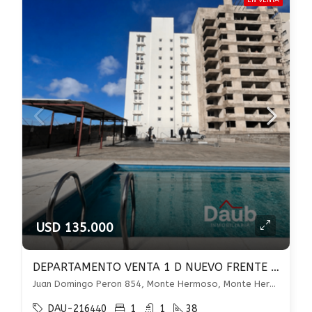
EN VENTA
USD 135.000
DEPARTAMENTO VENTA 1 D NUEVO FRENTE MAR C/ COCHERA EN M. HERMOSO U$S 135.000
Juan Domingo Peron 854, Monte Hermoso, Monte Hermoso
DAU-216440
1
1
38