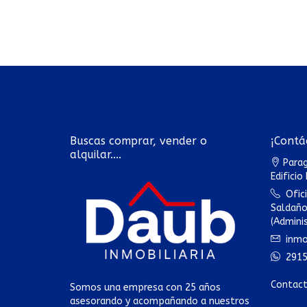
Buscas comprar, vender o
¡Contá
alquilar....
Parag
Edificio
Ofic
Saldaño
(Admini
inmo
2915
Contac
Somos una empresa con 25 años
asesorando y acompañando a nuestros