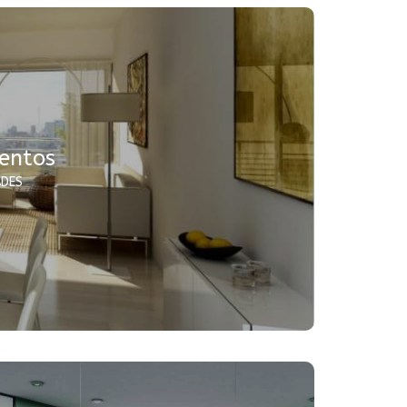
entos
ADES