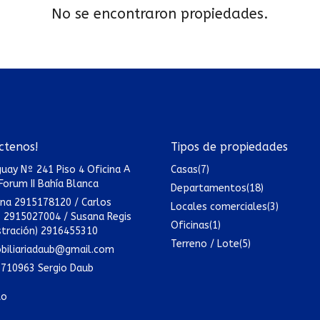
No se encontraron propiedades.
ctenos!
Tipos de propiedades
uay Nº 241 Piso 4 Oficina A
Casas
(7)
 Forum II Bahía Blanca
Departamentos
(18)
ina 2915178120 / Carlos
Locales comerciales
(3)
 2915027004 / Susana Regis
Oficinas
(1)
stración) 2916455310
Terreno / Lote
(5)
biliariadaub@gmail.com
710963 Sergio Daub
to